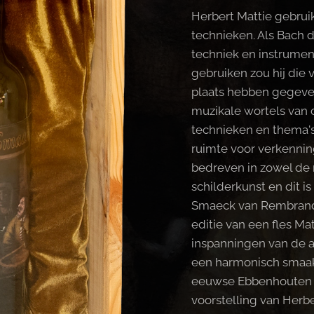
Herbert Mattie gebruik
technieken. Als Bach 
techniek en instrument
gebruiken zou hij die v
plaats hebben gegeven
muzikale wortels van o
technieken en thema's
ruimte voor verkennin
bedreven in zowel de
schilderkunst en dit is
Smaeck van Rembrandt.
editie van een fles Mat
inspanningen van de ac
een harmonisch smaak
eeuwse Ebbenhouten lij
voorstelling van Herbe