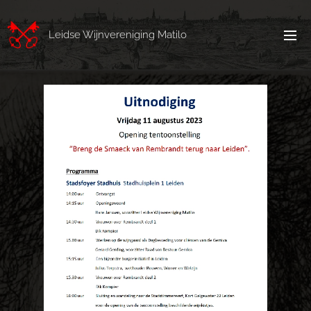
Leidse Wijnvereniging Matilo