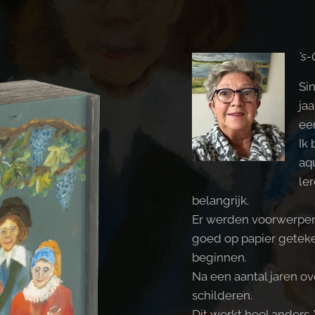
's
Si
ja
ee
Ik
aq
le
belangrijk.
Er werden voorwerpen n
goed op papier geteke
beginnen.
Na een aantal jaren o
schilderen.
Dit werkt heel anders