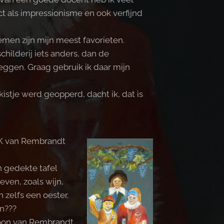
t als impressionisme en ook verfijnd
en zijn mijn meest favorieten.
childerij iets anders, dan de
leggen. Graag gebruik ik daar mijn
kistje werd geopperd, dacht ik, dat is
K van Rembrandt
 gedekte tafel
oeven, zoals wijn,
n zelfs een oester.
n???
 zoon van Rembrandt