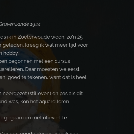
-Gravenzande 1944
nds ik in Zoeterwoude woon, zo'n 25
ar geleden, kreeg ik wat meer tijd voor
n hobby.
 ben begonnen met een cursus
uarelleren. Daar moesten we eerst
ren, goed te tekenen, want dat is heel
eergezet (stilleven) en pas als dit
nd was, kon het aquarelleren
vergegaan om met olieverf te
. Van een goede docent heb ik veel