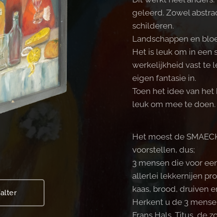
geleerd. Zowel abstrac
schilderen.
Landschappen en bloem
Het is leuk om in een s
werkelijkheid vast te 
eigen fantasie in.
Toen het idee van het 
leuk om mee te doen.
Het moest de SMAEC
voorstellen, dus;
3 mensen die voor een
allerlei lekkernijen pr
kaas, brood, druiven e
alter
Herkent u de 3 mense
Frans Hals, Titus, de