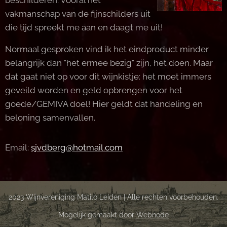
beschilderen. Vooral het
vakmanschap van de fijnschilders uit
die tijd spreekt me aan en daagt me uit!
Normaal gesproken vind ik het eindproduct minder
belangrijk dan "het ermee bezig" zijn, het doen. Maar
dat gaat niet op voor dit wijnkistje: het moet immers
geveild worden en geld opbrengen voor het
goede/GEMIVA doel! Hier geldt dat handeling en
beloning samenvallen.
Email:
sjvdberg@hotmail.com
2023 Wijnvereniging Matilo Leiden | Alle rechten voorbehouden.
Mogelijk gemaakt door
Webnode