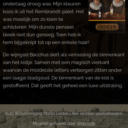
onderlaag droog was. Mijn kleuren
koos ik uit het Rembrandt-palet. Het
was moeilijk om zo klein te
schilderen. Mijn dunste penseel
bleek niet dun genoeg. Toen heb ik
hem bijgeknipt tot op een enkele haar!
De wijngod Bacchus siert als verrassing de binnenkant
van het kistje. Samen met een magisch vierkant
waarvan de middelste letters verborgen zitten onder
een laagje bladgoud. De binnenkant van de kist is
gestoffeerd. Dat geeft het geheel een luxe uitstraling.
2023 Wijnvereniging Matilo Leiden | Alle rechten voorbehouden.
Mogelijk gemaakt door
Webnode