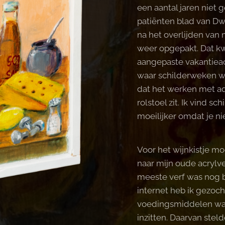
een aantal jaren niet 
patiënten blad van Dw
na het overlijden van 
weer opgepakt. Dat k
aangepaste vakantiea
waar schilderweken w
dat het werken met aqu
rolstoel zit. Ik vind s
moeilijker omdat je ni
Voor het wijnkistje mo
naar mijn oude acrylv
meeste verf was nog b
internet heb ik gezoch
voedingsmiddelen waa
inzitten. Daarvan stel