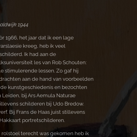
aldwijk 1944
r 1966, het jaar dat ik een lage
arslaesie kreeg, heb ik veel
schilderd. Ik had aan de
lksuniversiteit les van Rob Schouten:
le stimulerende lessen. Zo gaf hij
drachten aan de hand van voorbeelden
t de kunstgeschiedenis en bezochten
Leiden, bij Ars Aemula Naturae
illevens schilderen bij Udo Bredow.
rf. Bij Frans de Haas juist stillevens
 Hakkaart portretschilderen.
n rolstoel terecht was gekomen heb ik