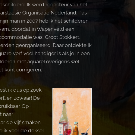
geschilderd. Ik werd redacteur van het
arslaesie Organisatie Nederland. Pas
mijn man in 2007 heb ik het schilderen
wam, doordat in Wapenveld een
ccommodatie was, Groot Stokkert,
erden georganiseerd. Daar ontdekte ik
arelverf veel handiger is als je in een
childeren met aquarel overigens wel
et kunt corrigeren.
est ik dus op zoek
erf…en zowaar! De
ruikbaar. Op
t naar
r de vijf smaken
de ik voor de deksel