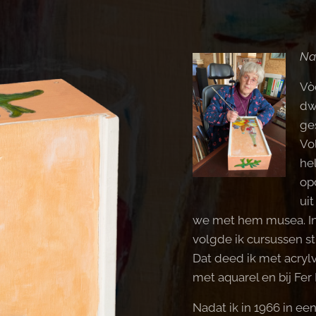
Na
Vòò
dw
ge
Vo
he
op
ui
we met hem musea. In 
volgde ik cursussen st
Dat deed ik met acrylve
met aquarel en bij Fer
Nadat ik in 1966 in ee